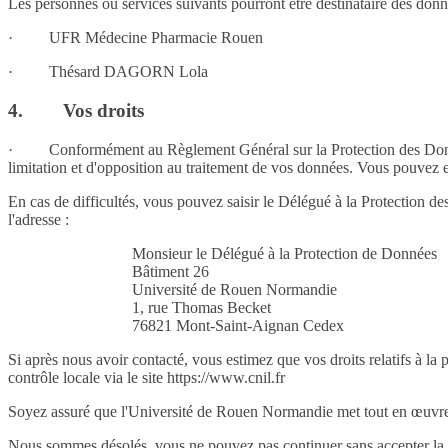
Les personnes ou services suivants pourront être destinataire des don
·
UFR Médecine Pharmacie Rouen
·
Thésard DAGORN Lola
4.
Vos droits
·
Conformément au Règlement Général sur la Protection des Donné
limitation et d'opposition au traitement de vos données. Vous pouvez e
En cas de difficultés, vous pouvez saisir le Délégué à la Protection 
l'adresse :
Monsieur le Délégué à la Protection de Données
Bâtiment 26
Université de Rouen Normandie
1, rue Thomas Becket
76821 Mont-Saint-Aignan Cedex
Si après nous avoir contacté, vous estimez que vos droits relatifs à la 
contrôle locale via le site https://www.cnil.fr
Soyez assuré que l'Université de Rouen Normandie met tout en œuvre af
Nous sommes désolés, vous ne pouvez pas continuer sans accepter la p