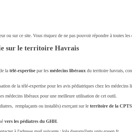
eur ou sur ce site. Vous risquez de ne pas pouvoir répondre à toutes les 
ie sur le territoire Havrais
 de la
télé-expertise
par les
médecins libéraux
du territoire havrais, co
isation de la télé-expertise pour les avis pédiatriques chez les médecins l
es médecins libéraux pour une meilleure utilisation de cet outil.
diatres,
remplaçants ou installés
) exerçant sur le
territoire de la CP
isé
vers les pédiatres du GHH
.
tacter à l'adresse mail suivante : lola.dagorn@etu.univ-rouen.fr.