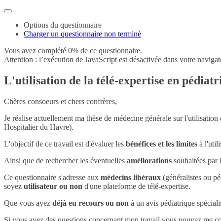
Options du questionnaire
Charger un questionnaire non terminé
Vous avez complété 0% de ce questionnaire.
Attention : l’exécution de JavaScript est désactivée dans votre navigat
L'utilisation de la télé-expertise en pédiatr
Chères consoeurs et chers confrères,
Je réalise actuellement ma thèse de médecine générale sur l'utilisation
Hospitalier du Havre).
L'objectif de ce travail est d'évaluer les
bénéfices et les limites
à l'util
Ainsi que de rechercher les éventuelles
améliorations
souhaitées par l
Ce questionnaire s'adresse aux
médecins libéraux
(généralistes ou pé
soyez
utilisateur ou non
d'une plateforme de télé-expertise.
Que vous ayez
déjà eu recours ou non
à un avis pédiatrique spécial
Si vous avez des questions concernant mon travail vous pouvez me con